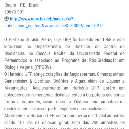
Recife - PE - Brasil
50670-901
http://www.ufpe.br/ccb/index.php?
option=com_content&view=article&id=300&Itemid=270
O Herbário Geraldo Mariz, sigla UFP, foi fundado em 1968 e está
localizado no Departamento de Botânica, do Centro de
Biociências, no Campus Recife, da Universidade Federal de
Pernambuco e associado ao Programa de Pós-Graduação em
Biologia Vegetal (PPGBV).
O Herbário UFP abriga coleções de Angiospermas, Gimnospermas,
Samambaias & Licófitas, Briófitas e Algas, além de Líquens e
Mixomicetos. Adicionalmente ao Herbário UFP, porém em
coleções com numerações distintas, estão a Carpoteca que abriga
frutos e sementes, assim como a Xiloteca com amostras de
madeiras, em sua maior parte, espécies comercializadas.
Atualmente, o Herbário UFP conta com cerca de 102mil amostras,
sendo 101 mil da coleção geral, além das 700 amostras da