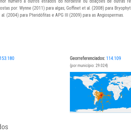
or número a outros estados do nordeste ou doações de outras regiõ
as por: Wynne (2011) para algas; Goffinet et al. (2008) para Bryophyta;
 al. (2004) para Pteridófitas e APG III (2009) para as Angiospermas.
153.180
Georreferenciados:
114.109
(por município: 29.024)
dos