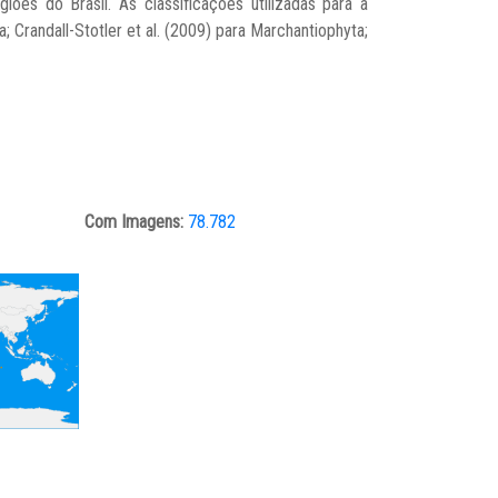
es do Brasil. As classificações utilizadas para a
 Crandall-Stotler et al. (2009) para Marchantiophyta;
Com Imagens:
78.782