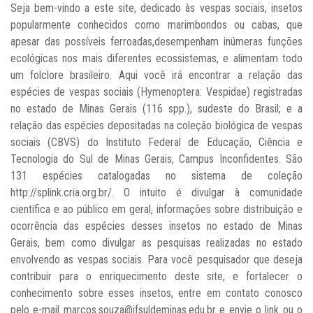
Seja bem-vindo a este site, dedicado às vespas sociais, insetos
popularmente conhecidos como marimbondos ou cabas, que
apesar das possíveis ferroadas,desempenham inúmeras funções
ecológicas nos mais diferentes ecossistemas, e alimentam todo
um folclore brasileiro. Aqui você irá encontrar a relação das
espécies de vespas sociais (Hymenoptera: Vespidae) registradas
no estado de Minas Gerais (116 spp.), sudeste do Brasil; e a
relação das espécies depositadas na coleção biológica de vespas
sociais (CBVS) do Instituto Federal de Educação, Ciência e
Tecnologia do Sul de Minas Gerais, Campus Inconfidentes. São
131 espécies catalogadas no sistema de coleção
http://splink.cria.org.br/. O intuito é divulgar à comunidade
científica e ao público em geral, informações sobre distribuição e
ocorrência das espécies desses insetos no estado de Minas
Gerais, bem como divulgar as pesquisas realizadas no estado
envolvendo as vespas sociais. Para você pesquisador que deseja
contribuir para o enriquecimento deste site, e fortalecer o
conhecimento sobre esses insetos, entre em contato conosco
pelo e-mail marcos.souza@ifsuldeminas.edu.br e envie o link ou o