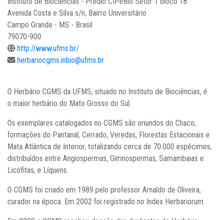
Instituto de Biociências - Prédio CIPeBio Setor 1 bloco 18
Avenida Costa e Silva s/n, Bairro Universitário
Campo Grande - MS - Brasil
79070-900
http://www.ufms.br/
herbariocgms.inbio@ufms.br
O Herbário CGMS da UFMS, situado no Instituto de Biociências, é
o maior herbário do Mato Grosso do Sul.
Os exemplares catalogados no CGMS são oriundos do Chaco,
formações do Pantanal, Cerrado, Veredas, Florestas Estacionais e
Mata Atlântica de Interior, totalizando cerca de 70.000 espécimes,
distribuídos entre Angiospermas, Gimnospermas, Samambaias e
Licófitas, e Líquens.
O CGMS foi criado em 1989 pelo professor Arnaldo de Oliveira,
curador na época. Em 2002 foi registrado no Index Herbariorum.