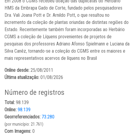
Em 2008 o CGMS recebeu doação das duplicatas do Herbário
HMS da Embrapa Gado de Corte, fundado pelos pesquisadores
Dra. Vali Joana Pott e Dr. Arnildo Pott, o que resultou no
incremento da coleção de plantas oriundas de distintas regiões do
Estado. Recentemente também foram incorporadas ao Herbário
CGMS a coleção de Líquens provenientes de projetos de
pesquisas dos professores Adriano Afonso Spielmann e Luciana da
Silva Canêz, tornando-se a coleção do CGMS entre os maiores e
mais representativos acervos de líquens no Brasil
Online desde:
25/08/2011
Última atualização:
01/08/2026
Número de registros
Total:
98.139
Online:
98.139
Georreferenciados:
73.280
(por município: 21.761)
Com Imagens:
0