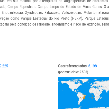
s, em sua maioria, por exemplares de Angiospermas de diferentes 
do, Campo Rupestre e Campo Limpo do Estado de Minas Gerais. O ac
riocaulaceae, Xyridaceae, Fabaceae, Velloziaceae, Melastomatacea
rvação como Parque Eestadual do Rio Preto (PERP), Parque Estadual 
acam pela condição de raridade, endemismo e risco de extinção, sendo
9.225
Georreferenciados:
6.198
(por município: 2.508)