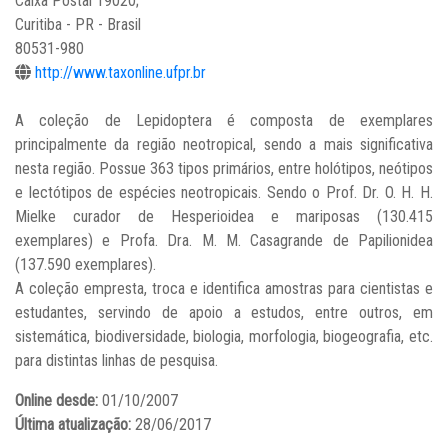
Caixa Postal 19020;
Curitiba - PR - Brasil
80531-980
http://www.taxonline.ufpr.br
A coleção de Lepidoptera é composta de exemplares
principalmente da região neotropical, sendo a mais significativa
nesta região. Possue 363 tipos primários, entre holótipos, neótipos
e lectótipos de espécies neotropicais. Sendo o Prof. Dr. O. H. H.
Mielke curador de Hesperioidea e mariposas (130.415
exemplares) e Profa. Dra. M. M. Casagrande de Papilionidea
(137.590 exemplares).
A coleção empresta, troca e identifica amostras para cientistas e
estudantes, servindo de apoio a estudos, entre outros, em
sistemática, biodiversidade, biologia, morfologia, biogeografia, etc.
para distintas linhas de pesquisa.
Online desde:
01/10/2007
Última atualização:
28/06/2017