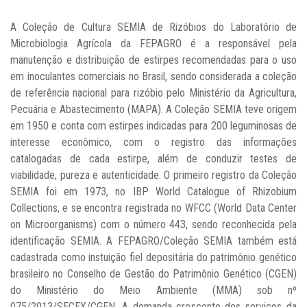
A Coleção de Cultura SEMIA de Rizóbios do Laboratório de
Microbiologia Agrícola da FEPAGRO é a responsável pela
manutenção e distribuição de estirpes recomendadas para o uso
em inoculantes comerciais no Brasil, sendo considerada a coleção
de referência nacional para rizóbio pelo Ministério da Agricultura,
Pecuária e Abastecimento (MAPA). A Coleção SEMIA teve origem
em 1950 e conta com estirpes indicadas para 200 leguminosas de
interesse econômico, com o registro das informações
catalogadas de cada estirpe, além de conduzir testes de
viabilidade, pureza e autenticidade. O primeiro registro da Coleção
SEMIA foi em 1973, no IBP World Catalogue of Rhizobium
Collections, e se encontra registrada no WFCC (World Data Center
on Microorganisms) com o número 443, sendo reconhecida pela
identificação SEMIA. A FEPAGRO/Coleção SEMIA também está
cadastrada como instuição fiel depositária do patrimônio genético
brasileiro no Conselho de Gestão do Patrimônio Genético (CGEN)
do Ministério do Meio Ambiente (MMA) sob nº
075/2013/SECEX/CGEN. A demanda crescente dos serviços da