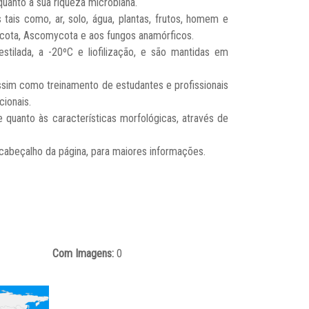
uanto à sua riqueza microbiana.
tais como, ar, solo, água, plantas, frutos, homem e
mycota, Ascomycota e aos fungos anamórficos.
tilada, a -20ºC e liofilização, e são mantidas em
ssim como treinamento de estudantes e profissionais
cionais.
 quanto às características morfológicas, através de
 cabeçalho da página, para maiores informações.
Com Imagens:
0