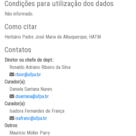
Condições para utilização dos dados
Não informado.
Como citar
Herbário Padre José Maria de Albuquerque, HATM
Contatos
Diretor ou chefe de dept.:
Ronaldo Adriano Ribeiro da Silva
rbior@ufpa.br
Curador(a):
Daniela Santana Nunes
dsantana@ufpa.br
Curador(a):
Isadora Fernandes de França
isafranc@ufpa.br
Outros:
Maurício Möller Parry