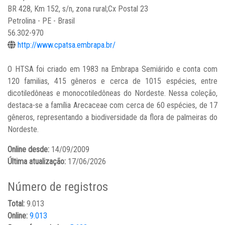
BR 428, Km 152, s/n, zona rural;Cx Postal 23
Petrolina - PE - Brasil
56.302-970
http://www.cpatsa.embrapa.br/
O HTSA foi criado em 1983 na Embrapa Semiárido e conta com
120 familias, 415 gêneros e cerca de 1015 espécies, entre
dicotiledôneas e monocotiledôneas do Nordeste. Nessa coleção,
destaca-se a família Arecaceae com cerca de 60 espécies, de 17
gêneros, representando a biodiversidade da flora de palmeiras do
Nordeste.
Online desde:
14/09/2009
Última atualização:
17/06/2026
Número de registros
Total:
9.013
Online:
9.013