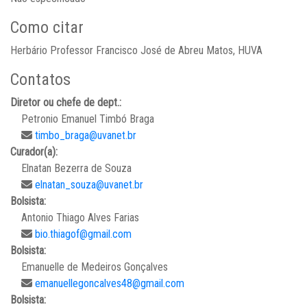
Como citar
Herbário Professor Francisco José de Abreu Matos, HUVA
Contatos
Diretor ou chefe de dept.:
Petronio Emanuel Timbó Braga
timbo_braga@uvanet.br
Curador(a):
Elnatan Bezerra de Souza
elnatan_souza@uvanet.br
Bolsista:
Antonio Thiago Alves Farias
bio.thiagof@gmail.com
Bolsista:
Emanuelle de Medeiros Gonçalves
emanuellegoncalves48@gmail.com
Bolsista: