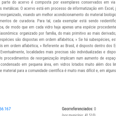
or parte do acervo é composta por exemplares conservados em via 
as metálicas. O acervo está em processo de informatização em Excel, 
eorganizado, visando um melhor acondicionamento do material biológico,
mentos de curadoria. Para tal, cada exemplar está sendo reidenti
boa, de modo que em cada vidro haja apenas uma espécie procedente
xonômica: organizado por família, do mais primitivo ao mais derivado;
espécies são dispostas em ordem alfabética; » Se há subespécies, es
ís em ordem alfabética; » Referente ao Brasil, é disposto dentro dos 
Eventualmente, localidades mais precisas são individualizadas e dis
s procedimentos de reorganização implicam num aumento de espaço 
 condensado em pequena área, em vidros lotados muito além dos limi
material para a comunidade científica é muito mais difícil e, em alguns 
66.167
Georreferenciados:
0
(por município: 41.510)