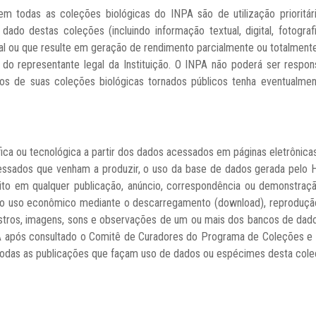
odas as coleções biológicas do INPA são de utilização prioritária p
 dado destas coleções (incluindo informação textual, digital, fotogr
al ou que resulte em geração de rendimento parcialmente ou totalmen
do representante legal da Instituição. O INPA não poderá ser respo
os de suas coleções biológicas tornados públicos tenha eventualmen
fica ou tecnológica a partir dos dados acessados em páginas eletrônica
cessados que venham a produzir, o uso da base de dados gerada pelo
ito em qualquer publicação, anúncio, correspondência ou demonstração
 o uso econômico mediante o descarregamento (download), reprodução, 
egistros, imagens, sons e observações de um ou mais dos bancos de da
PA após consultado o Comitê de Curadores do Programa de Coleções e A
todas as publicações que façam uso de dados ou espécimes desta cole