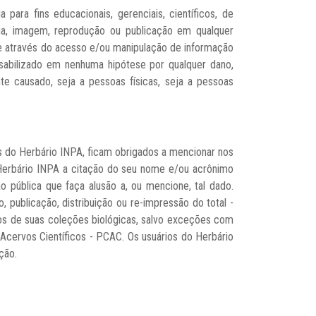
ara fins educacionais, gerenciais, científicos, de
afia, imagem, reprodução ou publicação em qualquer
te através do acesso e/ou manipulação de informação
nsabilizado em nenhuma hipótese por qualquer dano,
te causado, seja a pessoas físicas, seja a pessoas
s do Herbário INPA, ficam obrigados a mencionar nos
 Herbário INPA a citação do seu nome e/ou acrônimo
 pública que faça alusão a, ou mencione, tal dado.
publicação, distribuição ou re-impressão do total -
dos de suas coleções biológicas, salvo exceções com
cervos Científicos - PCAC. Os usuários do Herbário
ção.