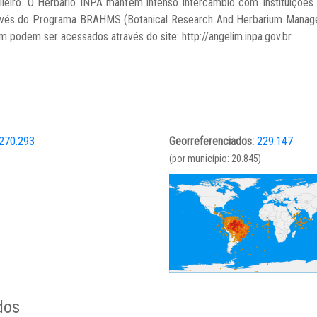
ileiro. O Herbário INPA mantêm intenso intercâmbio com Instituições 
ravés do Programa BRAHMS (Botanical Research And Herbarium Manageme
m podem ser acessados através do site: http://angelim.inpa.gov.br.
270.293
Georreferenciados:
229.147
(por município: 20.845)
dos