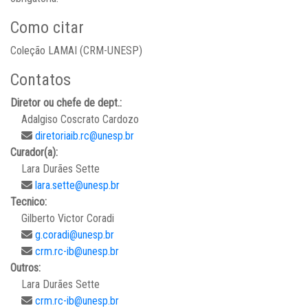
Como citar
Coleção LAMAI (CRM-UNESP)
Contatos
Diretor ou chefe de dept.:
Adalgiso Coscrato Cardozo
diretoriaib.rc@unesp.br
Curador(a):
Lara Durães Sette
lara.sette@unesp.br
Tecnico:
Gilberto Victor Coradi
g.coradi@unesp.br
crm.rc-ib@unesp.br
Outros:
Lara Durães Sette
crm.rc-ib@unesp.br