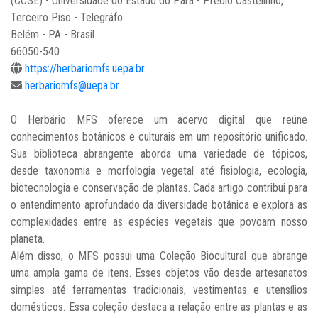
(CCSE) - Universidade do Estado do Pará - Prédio Castelinho,
Terceiro Piso - Telegráfo
Belém - PA - Brasil
66050-540
https://herbariomfs.uepa.br
herbariomfs@uepa.br
O Herbário MFS oferece um acervo digital que reúne
conhecimentos botânicos e culturais em um repositório unificado.
Sua biblioteca abrangente aborda uma variedade de tópicos,
desde taxonomia e morfologia vegetal até fisiologia, ecologia,
biotecnologia e conservação de plantas. Cada artigo contribui para
o entendimento aprofundado da diversidade botânica e explora as
complexidades entre as espécies vegetais que povoam nosso
planeta.
Além disso, o MFS possui uma Coleção Biocultural que abrange
uma ampla gama de itens. Esses objetos vão desde artesanatos
simples até ferramentas tradicionais, vestimentas e utensílios
domésticos. Essa coleção destaca a relação entre as plantas e as