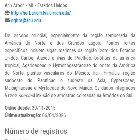
Ann Arbor - MI - Estados Unidos
http://herbarium.lsa.umich.edu/
egbot@asu.edu
De escopo mundial, especialmente da região temperada da
América do Norte e dos Grandes Lagos. Pontos fortes
específicos incluem algas marinhas da região leste dos Estados
Unidos, Caribe, Alasca e ilhas do Pacífico; briófitas da américa
tropical, Agaricaceae e Hymenogastraceae do oeste da América
do Norte; plantas vasculares do México, Iran, Himalaia, região
sudoeste do Pacíficao e sudeste da Ásia, Cyperaceae,
Malpighiaceae e Myrtaceae do Novo Mundo. Os dados integrados
à rede
species
Link são de amostras coletadas na América do Sul.
Online desde:
30/11/2015
Última atualização:
06/04/2026
Número de registros