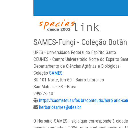
SAMES-Fungi - Coleção Botâni
UFES - Universidade Federal do Espírito Santo
CEUNES - Centro Universitário Norte do Espírito San
Departamento de Ciências Agrárias e Biológicas
Coleção
SAMES
BR 101 Norte, Km 60 - Bairro Litorâneo
São Mateus - ES - Brasil
29932-540
https://saomateus.ufes.br/conteudo/herb ario-s
herbariosames@ufes.br
O Herbário SAMES - sigla que corresponde à cidade 
criação remonta a 2006, com a interiorização da Un