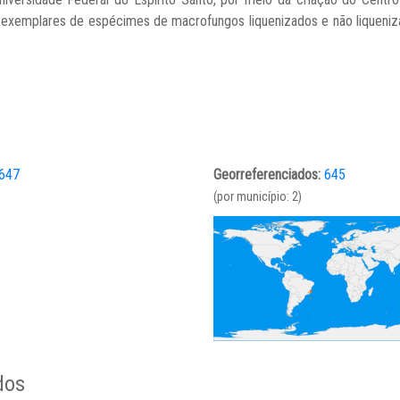
xemplares de espécimes de macrofungos liquenizados e não liqueniza
647
Georreferenciados:
645
(por município: 2)
dos