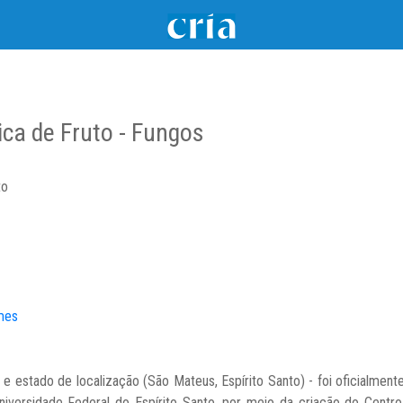
ca de Fruto - Fungos
to
ames
e estado de localização (São Mateus, Espírito Santo) - foi oficialmen
iversidade Federal do Espírito Santo, por meio da criação do Centro