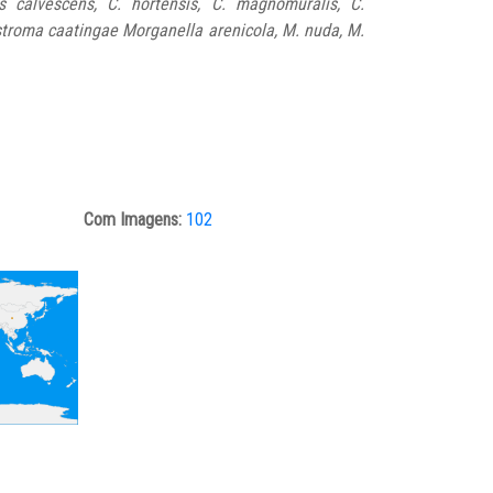
us calvescens, C. hortensis, C. magnomuralis, C.
stroma caatingae Morganella arenicola, M. nuda, M.
Com Imagens:
102