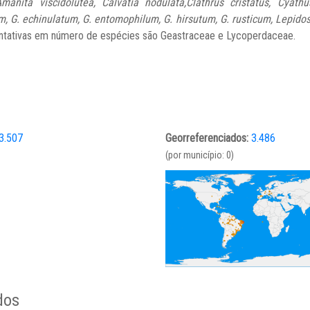
manita viscidolutea, Calvatia nodulata,Clathrus cristatus, Cyath
, G. echinulatum, G. entomophilum, G. hirsutum, G. rusticum, Lepido
sentativas em número de espécies são Geastraceae e Lycoperdaceae.
3.507
Georreferenciados:
3.486
(por município: 0)
dos