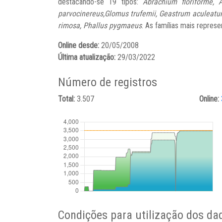
destacando-se 19 tipos:
Abrachium floriforme, A
parvocinereus,Glomus trufemii, Geastrum aculeatum
rimosa, Phallus pygmaeus
. As famílias mais repre
Online desde:
20/05/2008
Última atualização:
29/03/2022
Número de registros
Total:
3.507
Online:
Condições para utilização dos da