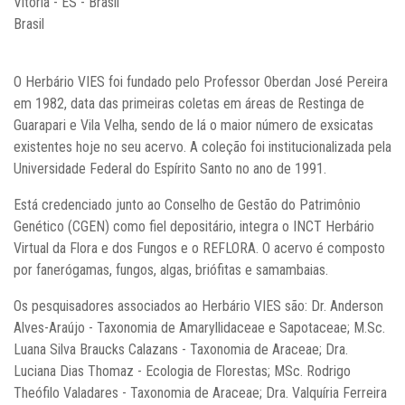
Vitória - ES - Brasil
Brasil
O Herbário VIES foi fundado pelo Professor Oberdan José Pereira
em 1982, data das primeiras coletas em áreas de Restinga de
Guarapari e Vila Velha, sendo de lá o maior número de exsicatas
existentes hoje no seu acervo. A coleção foi institucionalizada pela
Universidade Federal do Espírito Santo no ano de 1991.
Está credenciado junto ao Conselho de Gestão do Patrimônio
Genético (CGEN) como fiel depositário, integra o INCT Herbário
Virtual da Flora e dos Fungos e o REFLORA. O acervo é composto
por fanerógamas, fungos, algas, briófitas e samambaias.
Os pesquisadores associados ao Herbário VIES são: Dr. Anderson
Alves-Araújo - Taxonomia de Amaryllidaceae e Sapotaceae; M.Sc.
Luana Silva Braucks Calazans - Taxonomia de Araceae; Dra.
Luciana Dias Thomaz - Ecologia de Florestas; MSc. Rodrigo
Theófilo Valadares - Taxonomia de Araceae; Dra. Valquíria Ferreira