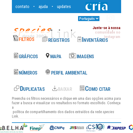
contato
ajuda
updates
•
•
Entrar
•
Junte-se à nossa
comunidade no
Instagram
Preencha os filtros necessários e clique em uma das opções acima para
fazer a busca e visualizar os resultados no formato escolhido. Conheça
a
política de compartilhamento dos dados
extraídos da rede
species
Link.