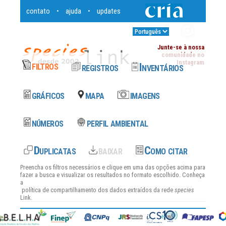
contato
ajuda
updates
•
•
Entrar
•
Junte-se à nossa
comunidade no
Instagram
Preencha os filtros necessários e clique em uma das opções acima para
fazer a busca e visualizar os resultados no formato escolhido. Conheça
a
política de compartilhamento dos dados
extraídos da rede
species
Link.