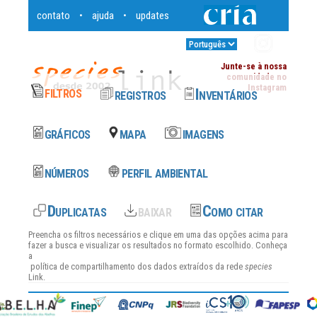
contato
ajuda
updates
•
•
Entrar
•
Junte-se à nossa
comunidade no
Instagram
Preencha os filtros necessários e clique em uma das opções acima para
fazer a busca e visualizar os resultados no formato escolhido. Conheça
a
política de compartilhamento dos dados
extraídos da rede
species
Link.