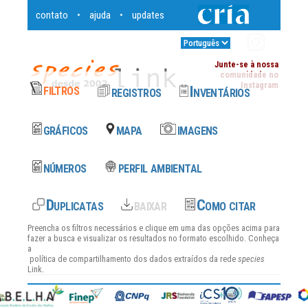
contato
ajuda
updates
•
•
Entrar
•
Junte-se à nossa
comunidade no
Instagram
Preencha os filtros necessários e clique em uma das opções acima para
fazer a busca e visualizar os resultados no formato escolhido. Conheça
a
política de compartilhamento dos dados
extraídos da rede
species
Link.