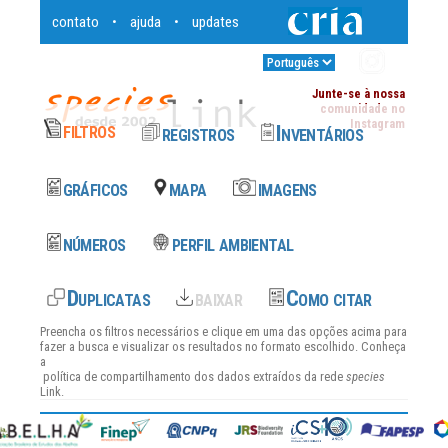
contato
ajuda
updates
•
•
Entrar
•
Junte-se à nossa
comunidade no
Instagram
Preencha os filtros necessários e clique em uma das opções acima para
fazer a busca e visualizar os resultados no formato escolhido. Conheça
a
política de compartilhamento dos dados
extraídos da rede
species
Link.