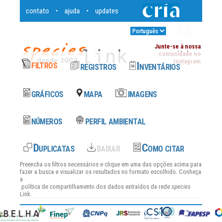
contato
ajuda
updates
•
•
Entrar
•
Junte-se à nossa
comunidade no
Instagram
Preencha os filtros necessários e clique em uma das opções acima para
fazer a busca e visualizar os resultados no formato escolhido. Conheça
a
política de compartilhamento dos dados
extraídos da rede
species
Link.