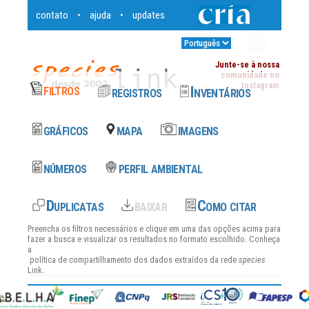
contato
ajuda
updates
•
•
Entrar
•
Junte-se à nossa
comunidade no
Instagram
Preencha os filtros necessários e clique em uma das opções acima para
fazer a busca e visualizar os resultados no formato escolhido. Conheça
a
política de compartilhamento dos dados
extraídos da rede
species
Link.