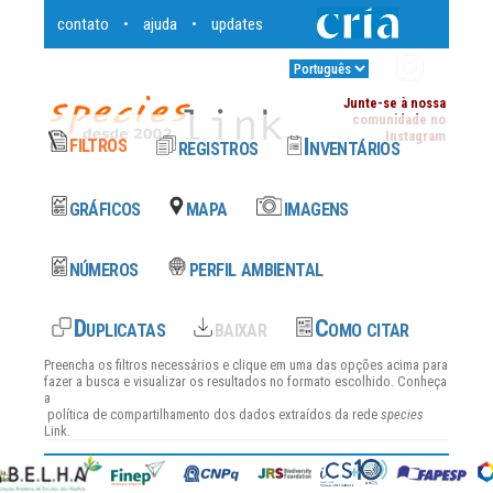
contato
ajuda
updates
•
•
Entrar
•
Junte-se à nossa
comunidade no
Instagram
Preencha os filtros necessários e clique em uma das opções acima para
fazer a busca e visualizar os resultados no formato escolhido. Conheça
a
política de compartilhamento dos dados
extraídos da rede
species
Link.