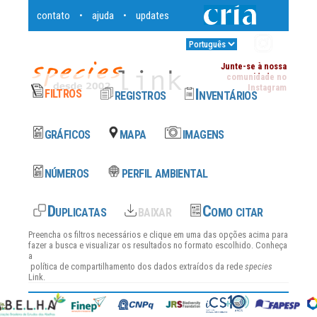
contato
ajuda
updates
•
•
Entrar
•
Junte-se à nossa
comunidade no
Instagram
Preencha os filtros necessários e clique em uma das opções acima para
fazer a busca e visualizar os resultados no formato escolhido. Conheça
a
política de compartilhamento dos dados
extraídos da rede
species
Link.