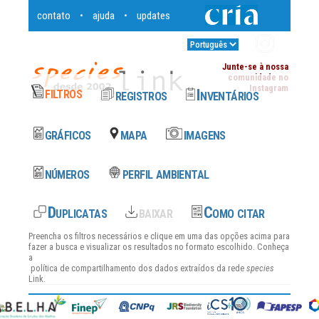
contato
ajuda
updates
•
•
Entrar
•
Junte-se à nossa
comunidade no
Instagram
Preencha os filtros necessários e clique em uma das opções acima para
fazer a busca e visualizar os resultados no formato escolhido. Conheça
a
política de compartilhamento dos dados
extraídos da rede
species
Link.