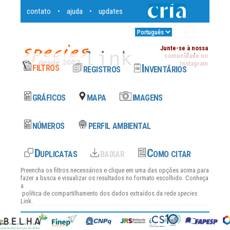
contato
ajuda
updates
•
•
Entrar
•
Junte-se à nossa
comunidade no
Instagram
Preencha os filtros necessários e clique em uma das opções acima para
fazer a busca e visualizar os resultados no formato escolhido. Conheça
a
política de compartilhamento dos dados
extraídos da rede
species
Link.