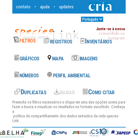
contato
ajuda
updates
•
•
Entrar
•
Junte-se à nossa
comunidade no
Instagram
Preencha os filtros necessários e clique em uma das opções acima para
fazer a busca e visualizar os resultados no formato escolhido. Conheça
a
política de compartilhamento dos dados
extraídos da rede
species
Link.