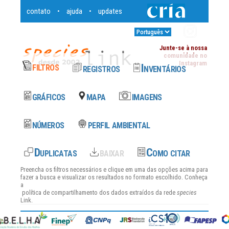
contato
ajuda
updates
•
•
Entrar
•
Junte-se à nossa
comunidade no
Instagram
Preencha os filtros necessários e clique em uma das opções acima para
fazer a busca e visualizar os resultados no formato escolhido. Conheça
a
política de compartilhamento dos dados
extraídos da rede
species
Link.