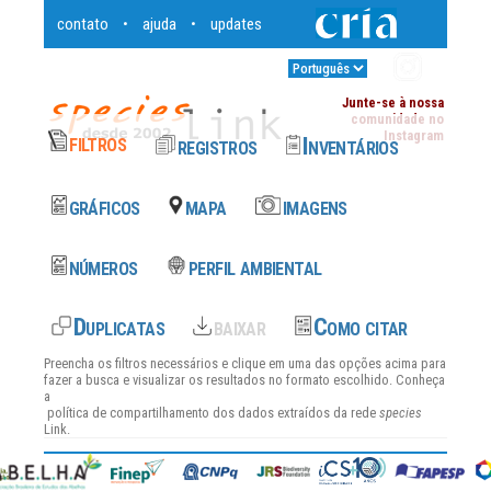
contato
ajuda
updates
•
•
Entrar
•
Junte-se à nossa
comunidade no
Instagram
Preencha os filtros necessários e clique em uma das opções acima para
fazer a busca e visualizar os resultados no formato escolhido. Conheça
a
política de compartilhamento dos dados
extraídos da rede
species
Link.