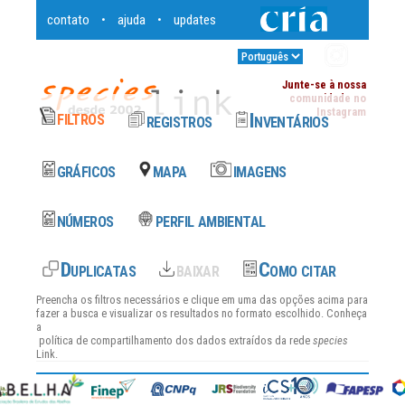
contato
ajuda
updates
•
•
Entrar
•
Junte-se à nossa
comunidade no
Instagram
Preencha os filtros necessários e clique em uma das opções acima para
fazer a busca e visualizar os resultados no formato escolhido. Conheça
a
política de compartilhamento dos dados
extraídos da rede
species
Link.