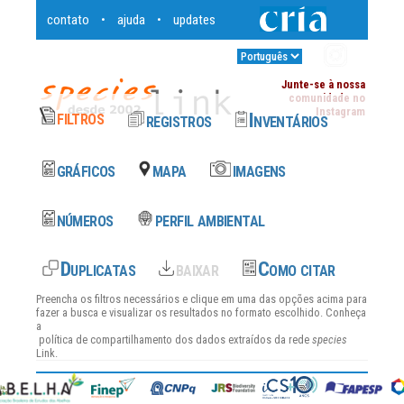
contato
ajuda
updates
•
•
Entrar
•
Junte-se à nossa
comunidade no
Instagram
Preencha os filtros necessários e clique em uma das opções acima para
fazer a busca e visualizar os resultados no formato escolhido. Conheça
a
política de compartilhamento dos dados
extraídos da rede
species
Link.