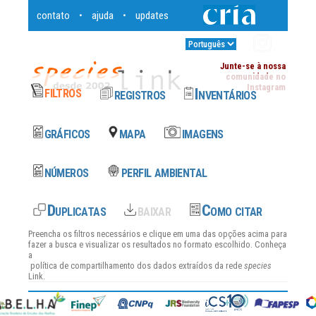
contato
ajuda
updates
•
•
Entrar
•
Junte-se à nossa
comunidade no
Instagram
Preencha os filtros necessários e clique em uma das opções acima para
fazer a busca e visualizar os resultados no formato escolhido. Conheça
a
política de compartilhamento dos dados
extraídos da rede
species
Link.