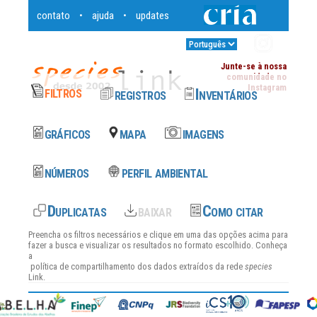
contato
ajuda
updates
•
•
Entrar
•
Junte-se à nossa
comunidade no
Instagram
Preencha os filtros necessários e clique em uma das opções acima para
fazer a busca e visualizar os resultados no formato escolhido. Conheça
a
política de compartilhamento dos dados
extraídos da rede
species
Link.