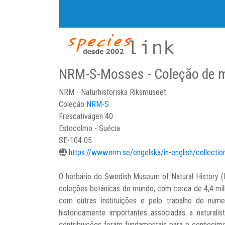
NRM-S-Mosses - Coleção de 
NRM - Naturhistoriska Riksmuseet
Coleção
NRM-S
Frescativägen 40
Estocolmo - Suécia
SE-104 05
https://www.nrm.se/engelska/in-english/collection
O herbário do Swedish Museum of Natural History (
coleções botânicas do mundo, com cerca de 4,4 milh
com outras instituições e pelo trabalho de nume
historicamente importantes associadas a natural
contribuições foram fundamentais para o conhecimen