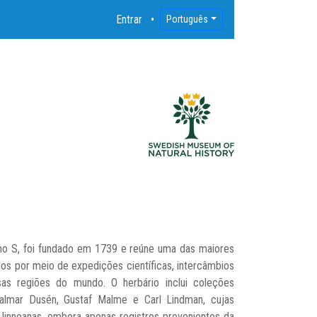
Entrar
Português
imo S, foi fundado em 1739 e reúne uma das maiores
os por meio de expedições científicas, intercâmbios
sas regiões do mundo. O herbário inclui coleções
jalmar Dusén, Gustaf Malme e Carl Lindman, cujas
 linneanas, embora apenas registros provenientes da