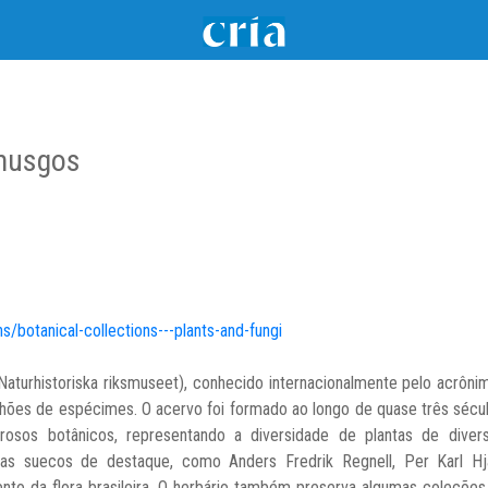
musgos
s/botanical-collections---plants-and-fungi
Naturhistoriska riksmuseet), conhecido internacionalmente pelo acrôn
ões de espécimes. O acervo foi formado ao longo de quase três sécul
rosos botânicos, representando a diversidade de plantas de diver
istas suecos de destaque, como Anders Fredrik Regnell, Per Karl H
to da flora brasileira. O herbário também preserva algumas coleções