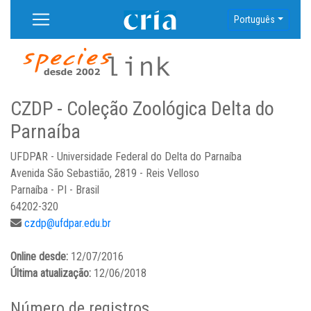
Português
CZDP - Coleção Zoológica Delta do
Parnaíba
UFDPAR - Universidade Federal do Delta do Parnaíba
Avenida São Sebastião, 2819 - Reis Velloso
Parnaíba - PI - Brasil
64202-320
czdp@ufdpar.edu.br
Online desde:
12/07/2016
Última atualização:
12/06/2018
Número de registros