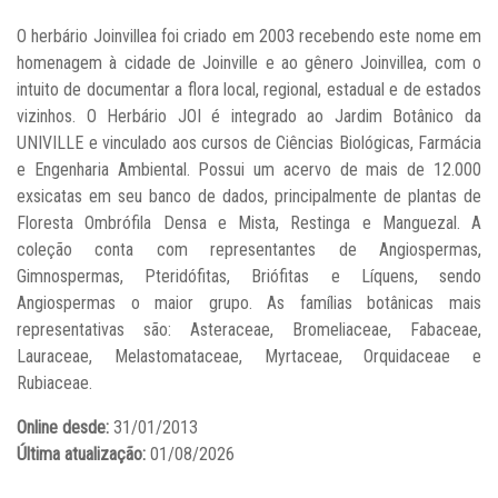
O herbário Joinvillea foi criado em 2003 recebendo este nome em
homenagem à cidade de Joinville e ao gênero Joinvillea, com o
intuito de documentar a flora local, regional, estadual e de estados
vizinhos. O Herbário JOI é integrado ao Jardim Botânico da
UNIVILLE e vinculado aos cursos de Ciências Biológicas, Farmácia
e Engenharia Ambiental. Possui um acervo de mais de 12.000
exsicatas em seu banco de dados, principalmente de plantas de
Floresta Ombrófila Densa e Mista, Restinga e Manguezal. A
coleção conta com representantes de Angiospermas,
Gimnospermas, Pteridófitas, Briófitas e Líquens, sendo
Angiospermas o maior grupo. As famílias botânicas mais
representativas são: Asteraceae, Bromeliaceae, Fabaceae,
Lauraceae, Melastomataceae, Myrtaceae, Orquidaceae e
Rubiaceae.
Online desde:
31/01/2013
Última atualização:
01/08/2026