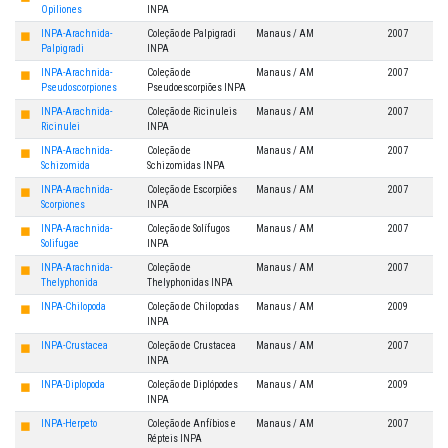
Opiliones
INPA
◼
INPA-Arachnida-
Coleção de Palpigradi
Manaus / AM
2007
Palpigradi
INPA
◼
INPA-Arachnida-
Coleção de
Manaus / AM
2007
Pseudoscorpiones
Pseudoescorpiões INPA
◼
INPA-Arachnida-
Coleção de Ricinuleis
Manaus / AM
2007
Ricinulei
INPA
◼
INPA-Arachnida-
Coleção de
Manaus / AM
2007
Schizomida
Schizomidas INPA
◼
INPA-Arachnida-
Coleção de Escorpiões
Manaus / AM
2007
Scorpiones
INPA
◼
INPA-Arachnida-
Coleção de Solífugos
Manaus / AM
2007
Solifugae
INPA
◼
INPA-Arachnida-
Coleção de
Manaus / AM
2007
Thelyphonida
Thelyphonidas INPA
◼
INPA-Chilopoda
Coleção de Chilopodas
Manaus / AM
2009
INPA
◼
INPA-Crustacea
Coleção de Crustacea
Manaus / AM
2007
INPA
◼
INPA-Diplopoda
Coleção de Diplópodes
Manaus / AM
2009
INPA
◼
INPA-Herpeto
Coleção de Anfíbios e
Manaus / AM
2007
Répteis INPA