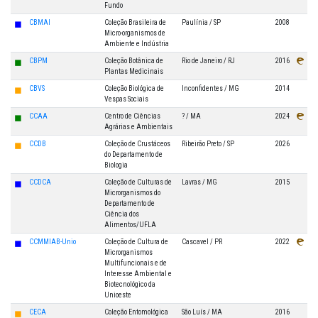
Fundo
◼
CBMAI
Coleção Brasileira de
Paulínia / SP
2008
Micro-organismos de
Ambiente e Indústria
◼
CBPM
Coleção Botânica de
Rio de Janeiro / RJ
2016
Plantas Medicinais
◼
CBVS
Coleção Biológica de
Inconfidentes / MG
2014
Vespas Sociais
◼
CCAA
Centro de Ciências
? / MA
2024
Agrárias e Ambientais
◼
CCDB
Coleção de Crustáceos
Ribeirão Preto / SP
2026
do Departamento de
Biologia
◼
CCDCA
Coleção de Culturas de
Lavras / MG
2015
Microrganismos do
Departamento de
Ciência dos
Alimentos/UFLA
◼
CCMMIAB-Unio
Coleção de Cultura de
Cascavel / PR
2022
Microrganismos
Multifuncionais e de
Interesse Ambiental e
Biotecnológico da
Unioeste
◼
CECA
Coleção Entomológica
São Luís / MA
2016