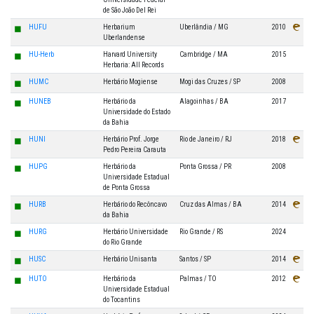
de São João Del Rei
◼
HUFU
Herbarium
Uberlândia / MG
2010
Uberlandense
◼
HU-Herb
Harvard University
Cambridge / MA
2015
Herbaria: All Records
◼
HUMC
Herbário Mogiense
Mogi das Cruzes / SP
2008
◼
HUNEB
Herbário da
Alagoinhas / BA
2017
Universidade do Estado
da Bahia
◼
HUNI
Herbário Prof. Jorge
Rio de Janeiro / RJ
2018
Pedro Pereira Carauta
◼
HUPG
Herbário da
Ponta Grossa / PR
2008
Universidade Estadual
de Ponta Grossa
◼
HURB
Herbário do Recôncavo
Cruz das Almas / BA
2014
da Bahia
◼
HURG
Herbário Universidade
Rio Grande / RS
2024
do Rio Grande
◼
HUSC
Herbário Unisanta
Santos / SP
2014
◼
HUTO
Herbário da
Palmas / TO
2012
Universidade Estadual
do Tocantins