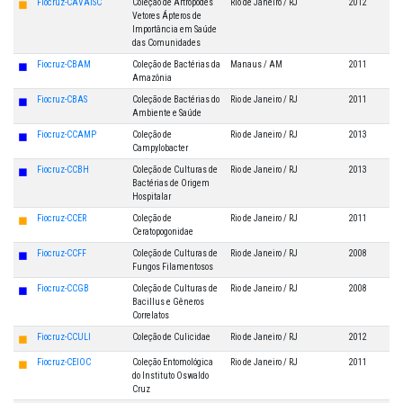
◼
Fiocruz-CAVAISC
Coleção de Artrópodes
Rio de Janeiro / RJ
2012
Vetores Ápteros de
Importância em Saúde
das Comunidades
◼
Fiocruz-CBAM
Coleção de Bactérias da
Manaus / AM
2011
Amazônia
◼
Fiocruz-CBAS
Coleção de Bactérias do
Rio de Janeiro / RJ
2011
Ambiente e Saúde
◼
Fiocruz-CCAMP
Coleção de
Rio de Janeiro / RJ
2013
Campylobacter
◼
Fiocruz-CCBH
Coleção de Culturas de
Rio de Janeiro / RJ
2013
Bactérias de Origem
Hospitalar
◼
Fiocruz-CCER
Coleção de
Rio de Janeiro / RJ
2011
Ceratopogonidae
◼
Fiocruz-CCFF
Coleção de Culturas de
Rio de Janeiro / RJ
2008
Fungos Filamentosos
◼
Fiocruz-CCGB
Coleção de Culturas de
Rio de Janeiro / RJ
2008
Bacillus e Gêneros
Correlatos
◼
Fiocruz-CCULI
Coleção de Culicidae
Rio de Janeiro / RJ
2012
◼
Fiocruz-CEIOC
Coleção Entomológica
Rio de Janeiro / RJ
2011
do Instituto Oswaldo
Cruz