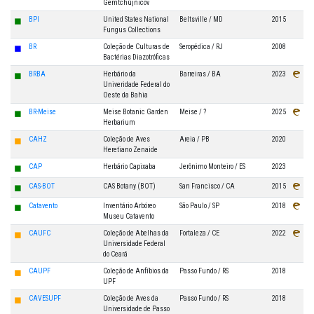
Gemtchújnicov
◼
BPI
United States National
Beltsville / MD
2015
Fungus Collections
◼
BR
Coleção de Culturas de
Seropédica / RJ
2008
Bactérias Diazotróficas
◼
BRBA
Herbário da
Barreiras / BA
2023
Univeridade Federal do
Oeste da Bahia
◼
BR-Meise
Meise Botanic Garden
Meise / ?
2025
Herbarium
◼
CAHZ
Coleção de Aves
Areia / PB
2020
Heretiano Zenaide
◼
CAP
Herbário Capixaba
Jerônimo Monteiro / ES
2023
◼
CAS-BOT
CAS Botany (BOT)
San Francisco / CA
2015
◼
Catavento
Inventário Arbóreo
São Paulo / SP
2018
Museu Catavento
◼
CAUFC
Coleção de Abelhas da
Fortaleza / CE
2022
Universidade Federal
do Ceará
◼
CAUPF
Coleção de Anfíbios da
Passo Fundo / RS
2018
UPF
◼
CAVESUPF
Coleção de Aves da
Passo Fundo / RS
2018
Universidade de Passo