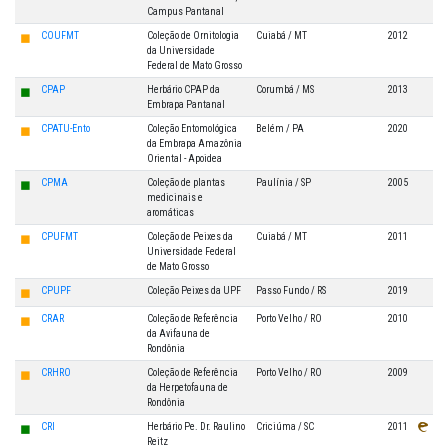
Campus Pantanal
◼
COUFMT
Coleção de Ornitologia
Cuiabá / MT
2012
da Universidade
Federal de Mato Grosso
◼
CPAP
Herbário CPAP da
Corumbá / MS
2013
Embrapa Pantanal
◼
CPATU-Ento
Coleção Entomológica
Belém / PA
2020
da Embrapa Amazônia
Oriental - Apoidea
◼
CPMA
Coleção de plantas
Paulínia / SP
2005
medicinais e
aromáticas
◼
CPUFMT
Coleção de Peixes da
Cuiabá / MT
2011
Universidade Federal
de Mato Grosso
◼
CPUPF
Coleção Peixes da UPF
Passo Fundo / RS
2019
◼
CRAR
Coleção de Referência
Porto Velho / RO
2010
da Avifauna de
Rondônia
◼
CRHRO
Coleção de Referência
Porto Velho / RO
2009
da Herpetofauna de
Rondônia
◼
CRI
Herbário Pe. Dr. Raulino
Criciúma / SC
2011
Reitz