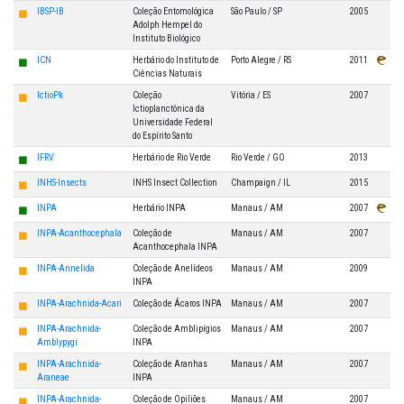
◼
IBSP-IB
Coleção Entomológica
São Paulo / SP
2005
Adolph Hempel do
Instituto Biológico
◼
ICN
Herbário do Instituto de
Porto Alegre / RS
2011
Ciências Naturais
◼
IctioPk
Coleção
Vitória / ES
2007
Ictioplanctônica da
Universidade Federal
do Espírito Santo
◼
IFRV
Herbário de Rio Verde
Rio Verde / GO
2013
◼
INHS-Insects
INHS Insect Collection
Champaign / IL
2015
◼
INPA
Herbário INPA
Manaus / AM
2007
◼
INPA-Acanthocephala
Coleção de
Manaus / AM
2007
Acanthocephala INPA
◼
INPA-Annelida
Coleção de Anelídeos
Manaus / AM
2009
INPA
◼
INPA-Arachnida-Acari
Coleção de Ácaros INPA
Manaus / AM
2007
◼
INPA-Arachnida-
Coleção de Amblipígios
Manaus / AM
2007
Amblypygi
INPA
◼
INPA-Arachnida-
Coleção de Aranhas
Manaus / AM
2007
Araneae
INPA
◼
INPA-Arachnida-
Coleção de Opiliões
Manaus / AM
2007