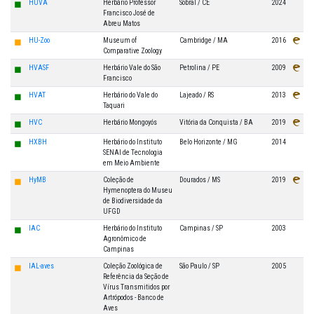
◼
HUVA
Herbário Professor
Sobral / CE
2024
Francisco José de
Abreu Matos
◼
HU-Zoo
Museum of
Cambridge / MA
2016
Comparative Zoology
◼
HVASF
Herbário Vale do São
Petrolina / PE
2009
Francisco
◼
HVAT
Herbário do Vale do
Lajeado / RS
2013
Taquari
◼
HVC
Herbário Mongoyós
Vitória da Conquista / BA
2019
◼
HXBH
Herbário do Instituto
Belo Horizonte / MG
2014
SENAI de Tecnologia
em Meio Ambiente
◼
HyMB
Coleção de
Dourados / MS
2019
Hymenoptera do Museu
de Biodiversidade da
UFGD
◼
IAC
Herbário do Instituto
Campinas / SP
2003
Agronômico de
Campinas
◼
IAL-aves
Coleção Zoológica de
São Paulo / SP
2005
Referência da Seção de
Vírus Transmitidos por
Artrópodos - Banco de
Aves