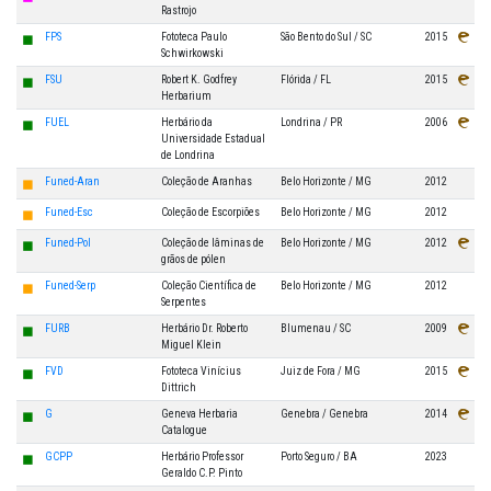
Rastrojo
◼
FPS
Fototeca Paulo
São Bento do Sul / SC
2015
Schwirkowski
◼
FSU
Robert K. Godfrey
Flórida / FL
2015
Herbarium
◼
FUEL
Herbário da
Londrina / PR
2006
Universidade Estadual
de Londrina
◼
Funed-Aran
Coleção de Aranhas
Belo Horizonte / MG
2012
◼
Funed-Esc
Coleção de Escorpiões
Belo Horizonte / MG
2012
◼
Funed-Pol
Coleção de lâminas de
Belo Horizonte / MG
2012
grãos de pólen
◼
Funed-Serp
Coleção Científica de
Belo Horizonte / MG
2012
Serpentes
◼
FURB
Herbário Dr. Roberto
Blumenau / SC
2009
Miguel Klein
◼
FVD
Fototeca Vinícius
Juiz de Fora / MG
2015
Dittrich
◼
G
Geneva Herbaria
Genebra / Genebra
2014
Catalogue
◼
GCPP
Herbário Professor
Porto Seguro / BA
2023
Geraldo C.P. Pinto