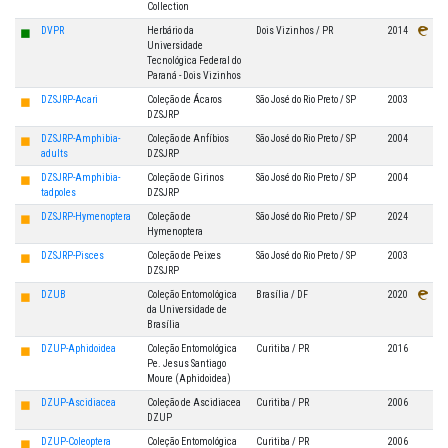
Collection
◼
DVPR
Herbário da
Dois Vizinhos / PR
2014
Universidade
Tecnológica Federal do
Paraná - Dois Vizinhos
◼
DZSJRP-Acari
Coleção de Ácaros
São José do Rio Preto / SP
2003
DZSJRP
◼
DZSJRP-Amphibia-
Coleção de Anfíbios
São José do Rio Preto / SP
2004
adults
DZSJRP
◼
DZSJRP-Amphibia-
Coleção de Girinos
São José do Rio Preto / SP
2004
tadpoles
DZSJRP
◼
DZSJRP-Hymenoptera
Coleção de
São José do Rio Preto / SP
2024
Hymenoptera
◼
DZSJRP-Pisces
Coleção de Peixes
São José do Rio Preto / SP
2003
DZSJRP
◼
DZUB
Coleção Entomológica
Brasília / DF
2020
da Universidade de
Brasília
◼
DZUP-Aphidoidea
Coleção Entomológica
Curitiba / PR
2016
Pe. Jesus Santiago
Moure (Aphidoidea)
◼
DZUP-Ascidiacea
Coleção de Ascidiacea
Curitiba / PR
2006
DZUP
◼
DZUP-Coleoptera
Coleção Entomológica
Curitiba / PR
2006