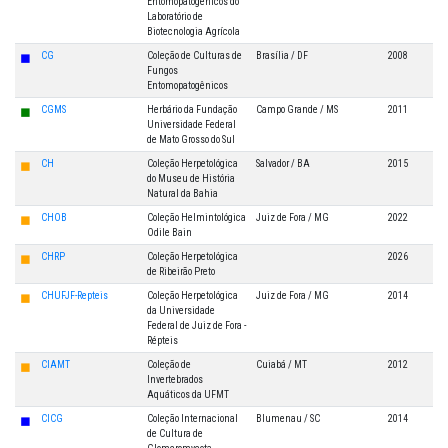
Entomopatogênicos do
Laboratório de
Biotecnologia Agrícola
◼
CG
Coleção de Culturas de
Brasília / DF
2008
Fungos
Entomopatogênicos
◼
CGMS
Herbário da Fundação
Campo Grande / MS
2011
Universidade Federal
de Mato Grosso do Sul
◼
CH
Coleção Herpetológica
Salvador / BA
2015
do Museu de História
Natural da Bahia
◼
CHOB
Coleção Helmintológica
Juiz de Fora / MG
2022
Odile Bain
◼
CHRP
Coleção Herpetológica
2026
de Ribeirão Preto
◼
CHUFJF-Repteis
Coleção Herpetológica
Juiz de Fora / MG
2014
da Universidade
Federal de Juiz de Fora -
Répteis
◼
CIAMT
Coleção de
Cuiabá / MT
2012
Invertebrados
Aquáticos da UFMT
◼
CICG
Coleção Internacional
Blumenau / SC
2014
de Cultura de