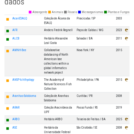
dados
◼
◼
◼
◼
◼
Abrangente
Animais
Fósseis
Microorganismos
Plantas e Fungos
◼
AcariESALQ
Coleção de Ácaros da
Piracicaba / SP
2003
ESALQ
◼
AFR
Anders Fredrik Regnell
Poços de Caldas / MG
2023
◼
ALCB
Herbário Alexandre
Salvador / BA
2011
Leal Costa
◼
AMNH-Bee
Collaborative
Nova York / NY
2015
databasing of North
American bee
collections within a
global informatics
network project
◼
ANSP-Ichthyology
The Academy of
Philadelphia / PA
2015
Natural Sciences Fish
Collection
◼
Aranhas-Solobioma
Coleção de Aranhas
Curitiba / PR
2008
Solobioma
◼
ARAR
Coleção Aracnídeos da
Passo Fundo / RS
2019
UPF
◼
ARBO
Herbário ARBO
Teixeira de Freitas / BA
2025
◼
ASE
Herbário da
São Cristóvão / SE
2008
Universidade Federal