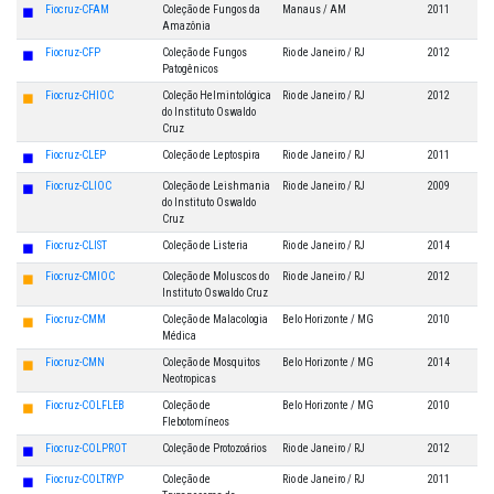
◼
Fiocruz-CFAM
Coleção de Fungos da
Manaus / AM
2011
Amazônia
◼
Fiocruz-CFP
Coleção de Fungos
Rio de Janeiro / RJ
2012
Patogênicos
◼
Fiocruz-CHIOC
Coleção Helmintológica
Rio de Janeiro / RJ
2012
do Instituto Oswaldo
Cruz
◼
Fiocruz-CLEP
Coleção de Leptospira
Rio de Janeiro / RJ
2011
◼
Fiocruz-CLIOC
Coleção de Leishmania
Rio de Janeiro / RJ
2009
do Instituto Oswaldo
Cruz
◼
Fiocruz-CLIST
Coleção de Listeria
Rio de Janeiro / RJ
2014
◼
Fiocruz-CMIOC
Coleção de Moluscos do
Rio de Janeiro / RJ
2012
Instituto Oswaldo Cruz
◼
Fiocruz-CMM
Coleção de Malacologia
Belo Horizonte / MG
2010
Médica
◼
Fiocruz-CMN
Coleção de Mosquitos
Belo Horizonte / MG
2014
Neotropicas
◼
Fiocruz-COLFLEB
Coleção de
Belo Horizonte / MG
2010
Flebotomíneos
◼
Fiocruz-COLPROT
Coleção de Protozoários
Rio de Janeiro / RJ
2012
◼
Fiocruz-COLTRYP
Coleção de
Rio de Janeiro / RJ
2011