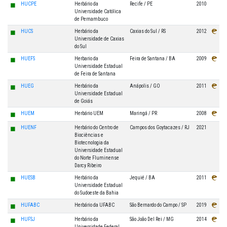
◼
HUCPE
Herbário da
Recife / PE
2010
Universidade Católica
de Pernambuco
◼
HUCS
Herbário da
Caxias do Sul / RS
2012
Universidade de Caxias
do Sul
◼
HUEFS
Herbario da
Feira de Santana / BA
2009
Universidade Estadual
de Feira de Santana
◼
HUEG
Herbário da
Anápolis / GO
2011
Universidade Estadual
de Goiás
◼
HUEM
Herbário UEM
Maringá / PR
2008
◼
HUENF
Herbário do Centro de
Campos dos Goytacazes / RJ
2021
Biociências e
Biotecnologia da
Universidade Estadual
do Norte Fluminense
Darcy Ribeiro
◼
HUESB
Herbário da
Jequié / BA
2011
Universidade Estadual
do Sudoeste da Bahia
◼
HUFABC
Herbário da UFABC
São Bernardo do Campo / SP
2019
◼
HUFSJ
Herbário da
São João Del Rei / MG
2014
Universidade Federal