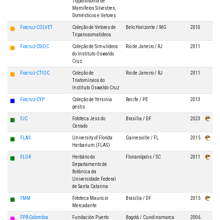
Trypanosoma de
Mamíferos Silvestres,
Domésticos e Vetores
◼
Fiocruz-COLVET
Coleção de Vetores de
Belo Horizonte / MG
2010
Tripanosomatídeos
◼
Fiocruz-CSIOC
Coleção de Simulídeos
Rio de Janeiro / RJ
2011
do Instituto Oswaldo
Cruz
◼
Fiocruz-CTIOC
Coleção de
Rio de Janeiro / RJ
2011
Triatomíneos do
Instituto Oswaldo Cruz
◼
Fiocruz-CYP
Coleção de Yersinia
Recife / PE
2013
pestis
◼
FJC
Fototeca Jess do
Brasília / DF
2023
Cerrado
◼
FLAS
University of Florida
Gainesville / FL
2015
Herbarium (FLAS)
◼
FLOR
Herbário do
Florianópolis / SC
2011
Departamento de
Botânica da
Universidade Federal
de Santa Catarina
◼
FMM
Fototeca Mauricio
Brasília / DF
2015
Mercadante
◼
FPR-Colombia
Fundación Puerto
Bogotá / Cundinamarca
2006