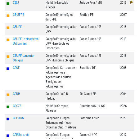
◼
CESJ
Herbário Leopoldo
Juiz de Fora / MG
2013
Krieger
◼
CE-UFPE
Coleção Entomológica
Recife / PE
2007
da UFPE
◼
CEUPF
Coleção Entomologia da
Passo Fundo / RS
2018
UPF
◼
CEUPF-Lepidopteros-
Coleção Entomologia da
Passo Fundo / RS
2019
Urticantes
UPF - Lepidópteros
Urticantes
◼
CEUPF-Lonomia-
Coleção Entomologia da
Passo Fundo / RS
2018
Obliqua
UPF - Lonomia obliqua
◼
CFAF
Coleção de Culturas de
Brasília / DF
2008
Fitopatógenos e
Agentes de Controle
Biológico de
Fitopatógenos
◼
CFBH
Coleção Célio F. B.
Rio Claro / SP
2004
Haddad
◼
CFCZS
Herbário Campus
Cruzeiro do Sul / AC
2026
Floresta
◼
CFEOCA
Coleção de Fungos
Campinas / SP
2020
Entomopatogênicos
Oldemar Cardim Abreu
◼
CFEUnioeste
Coleção de Fungos
Cascavel / PR
2012