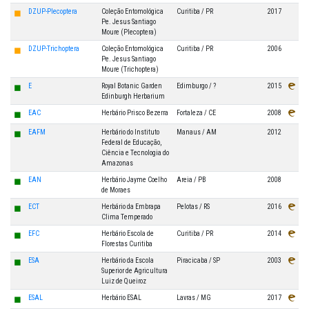
◼
DZUP-Plecoptera
Coleção Entomológica
Curitiba / PR
2017
Pe. Jesus Santiago
Moure (Plecoptera)
◼
DZUP-Trichoptera
Coleção Entomológica
Curitiba / PR
2006
Pe. Jesus Santiago
Moure (Trichoptera)
◼
E
Royal Botanic Garden
Edimburgo / ?
2015
Edinburgh Herbarium
◼
EAC
Herbário Prisco Bezerra
Fortaleza / CE
2008
◼
EAFM
Herbário do Instituto
Manaus / AM
2012
Federal de Educação,
Ciência e Tecnologia do
Amazonas
◼
EAN
Herbário Jayme Coelho
Areia / PB
2008
de Moraes
◼
ECT
Herbário da Embrapa
Pelotas / RS
2016
Clima Temperado
◼
EFC
Herbário Escola de
Curitiba / PR
2014
Florestas Curitiba
◼
ESA
Herbário da Escola
Piracicaba / SP
2003
Superior de Agricultura
Luiz de Queiroz
◼
ESAL
Herbário ESAL
Lavras / MG
2017