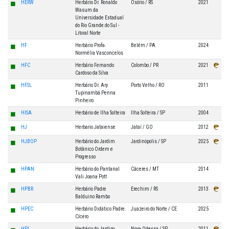
◼
HERW
Herbário Dr. Ronaldo
Osório / RS
2021
Wasum da
Universidade Estadual
do Rio Grande do Sul -
Litoral Norte
◼
HF
Herbário Profa.
Belém / PA
2024
Normélia Vasconcelos
◼
HFC
Herbário Fernando
Colombo / PR
2021
Cardoso da Silva
◼
HFSL
Herbário Dr. Ary
Porto Velho / RO
2011
Tupinambá Penna
Pinheiro
◼
HISA
Herbário de Ilha Solteira
Ilha Solteira / SP
2004
◼
HJ
Herbario Jataiense
Jataí / GO
2012
◼
HJBOP
Herbário do Jardim
Jardinópolis / SP
2025
Botânico Ordem e
Progresso
◼
HPAN
Herbário do Pantanal
Cáceres / MT
2014
Vali Joana Pott
◼
HPBR
Herbário Padre
Erechim / RS
2013
Balduino Rambo
◼
HPEC
Herbário Didático Padre
Juazeiro do Norte / CE
2025
Cícero
HPL
Herbário do Jardim
Nova Odessa / SP
2011