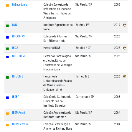
◼
IAL-roedores
Coleção Zoológica de
São Paulo / SP
2005
Referência da Seção de
Vírus Transmitidos por
Artrópodos
◼
IAN
Instituto Agronômico do
Belém / PA
2019
Norte
◼
IB-COFIKS
Coleção de Fitovírus
São Paulo / SP
2025
Karl Silberschmidt
◼
IBGE
Herbário IBGE
Brasília / DF
2025
◼
IB-HFULMF
Herbário Fitopatológico
São Paulo / SP
2025
e Uredinológico do
Laboratório de Micologia
Fitopatológica
◼
IBIUEMG
Herbário da
Ibirité / MG
2025
Universidade do Estado
de Minas Gerais -
Unidade Ibirité
◼
IBSBF
Coleção de Culturas de
Campinas / SP
2008
Fitobactérias do
Instituto Biológico
◼
IBSP-Acari
Coleção Acarológica do
São Paulo / SP
2004
Instituto Butantan
◼
IBSP-Herpeto
Coleção Herpetológica
São Paulo / SP
2004
Alphonse Richard Hoge