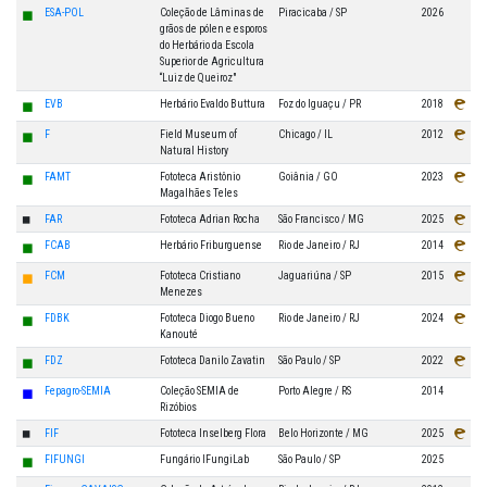
◼
ESA-POL
Coleção de Lâminas de
Piracicaba / SP
2026
grãos de pólen e esporos
do Herbário da Escola
Superior de Agricultura
“Luiz de Queiroz"
◼
EVB
Herbário Evaldo Buttura
Foz do Iguaçu / PR
2018
◼
F
Field Museum of
Chicago / IL
2012
Natural History
◼
FAMT
Fototeca Aristônio
Goiânia / GO
2023
Magalhães Teles
◼
FAR
Fototeca Adrian Rocha
São Francisco / MG
2025
◼
FCAB
Herbário Friburguense
Rio de Janeiro / RJ
2014
◼
FCM
Fototeca Cristiano
Jaguariúna / SP
2015
Menezes
◼
FDBK
Fototeca Diogo Bueno
Rio de Janeiro / RJ
2024
Kanouté
◼
FDZ
Fototeca Danilo Zavatin
São Paulo / SP
2022
◼
Fepagro-SEMIA
Coleção SEMIA de
Porto Alegre / RS
2014
Rizóbios
◼
FIF
Fototeca Inselberg Flora
Belo Horizonte / MG
2025
◼
FIFUNGI
Fungário IFungiLab
São Paulo / SP
2025