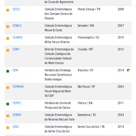
do Curso de Agronomia
◼
CECG
Coleção Entomológica
Ponta Grossa / PR
2008
dos Campos Gerais do
Paraná
◼
CEMeC
Coleção Entomológica
Salvador / BA
2007
Moure & Costa
◼
CE-MHS
Coleção Entomológica
Florianópolis / SC
2019
Mítia Heusi Silveira
◼
CEMT
Setor de Entomologia da
Cuiabá / MT
2012
Coleção Zoológica da
Universidade Federal
de Mato Grosso
◼
CEN
Herbário da Embrapa
Brasília / DF
2014
Recursos Genéticos e
Biotecnologia
◼
CEPANN
Coleção Entomológica
São Paulo / SP
2005
Paulo Nogueira-Neto -
IB/USP
◼
CEPEC
Herbário do Centro de
Ilhéus / BA
2011
Pesquisas do Cacau
◼
CERNV
Coleção Entomológica
Sooretama / ES
2024
da Reserva Natural Vale
◼
CESC
Coleção Entomológica
Santa Cruz do Sul / RS
2014
de Santa Cruz do Sul