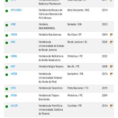
◼
Botânico Plantarum
◼
HPUCMG
Herbário do Museu de
Belo Horizonte / MG
2014
Ciências Naturais da
PUC-Minas
◼
HRB
Herbário
Salvador / BA
2025
RADAMBRASIL
◼
HRCB
Herbário Rioclarense
Rio Claro / SP
2004
◼
HRJ
Herbário da
Rio de Janeiro / RJ
2020
Universidade do Estado
do Rio de Janeiro
◼
HRSN
Herbário de Referência
Petrolina / PE
2022
do Sertão Nordestino
◼
HST
Herbário Sérgio Tavares
Recife / PE
2008
◼
HSTM
Herbário da
Santarém / PA
2016
Universidade Federal
do Oeste do Pará
◼
HTO
Herbário do Tocantins
Porto Nacional / TO
2019
◼
HTSA
Herbário do Trópico
Petrolina / PE
2009
Semiárido
◼
HUCP
Herbário da Pontifícia
Curitiba / PR
2016
Universidade Católica
do Paraná