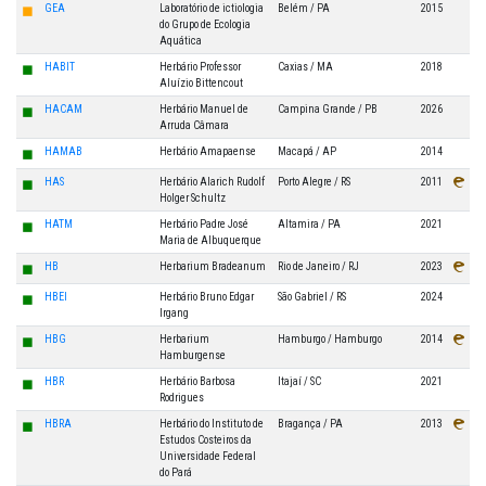
◼
GEA
Laboratório de ictiologia
Belém / PA
2015
do Grupo de Ecologia
Aquática
◼
HABIT
Herbário Professor
Caxias / MA
2018
Aluízio Bittencout
◼
HACAM
Herbário Manuel de
Campina Grande / PB
2026
Arruda Câmara
◼
HAMAB
Herbário Amapaense
Macapá / AP
2014
◼
HAS
Herbário Alarich Rudolf
Porto Alegre / RS
2011
Holger Schultz
◼
HATM
Herbário Padre José
Altamira / PA
2021
Maria de Albuquerque
◼
HB
Herbarium Bradeanum
Rio de Janeiro / RJ
2023
◼
HBEI
Herbário Bruno Edgar
São Gabriel / RS
2024
Irgang
◼
HBG
Herbarium
Hamburgo / Hamburgo
2014
Hamburgense
◼
HBR
Herbário Barbosa
Itajaí / SC
2021
Rodrigues
◼
HBRA
Herbário do Instituto de
Bragança / PA
2013
Estudos Costeiros da
Universidade Federal
do Pará