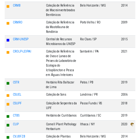
◼
CRMB
Coleção de Referência
Belo Horizonte / MG
2014
de Macroinvertebrados
Bentônicos
◼
CRMRO
Coleção de Referência
Porto Velho / RO
2009
da Mastofauna de
Rondônia
◼
CRM-UNESP
Central de Recursos
Rio Claro / SP
2015
Microbianos da UNESP
◼
CROLP-LEIPAI
Coleção de Referência
Santarém / PA
2021
de Ovos e Larvas de
Peixes do Laboratório de
Ecologia do
Ictioplâncton e Pesca
em Águas Interiores
◼
CSTR
Herbário Rita Baltazar
Patos / PB
2019
de Lima
◼
CSUEL
Coleção de Sons
Londrina / PR
2006
◼
CSUPF
Coleção de Serpentes da
Passo Fundo / RS
2018
UPF
◼
CTBS
Herbário de Curitibanos
Curitibanos / SC
2019
◼
CUP
Cornell Plant Pathology
Ithaca / NY
2020
Herbarium
◼
CVJBFZB
Coleção de Plantas
Belo Horizonte / MG
2014