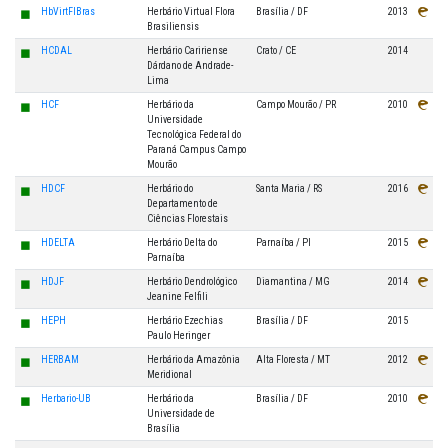
◼
HbVirtFlBras
Herbário Virtual Flora
Brasília / DF
2013
Brasiliensis
◼
HCDAL
Herbário Caririense
Crato / CE
2014
Dárdano de Andrade-
Lima
◼
HCF
Herbário da
Campo Mourão / PR
2010
Universidade
Tecnológica Federal do
Paraná Campus Campo
Mourão
◼
HDCF
Herbário do
Santa Maria / RS
2016
Departamento de
Ciências Florestais
◼
HDELTA
Herbário Delta do
Parnaíba / PI
2015
Parnaíba
◼
HDJF
Herbário Dendrológico
Diamantina / MG
2014
Jeanine Felfili
◼
HEPH
Herbário Ezechias
Brasília / DF
2015
Paulo Heringer
◼
HERBAM
Herbário da Amazônia
Alta Floresta / MT
2012
Meridional
◼
Herbario-UB
Herbário da
Brasília / DF
2010
Universidade de
Brasília