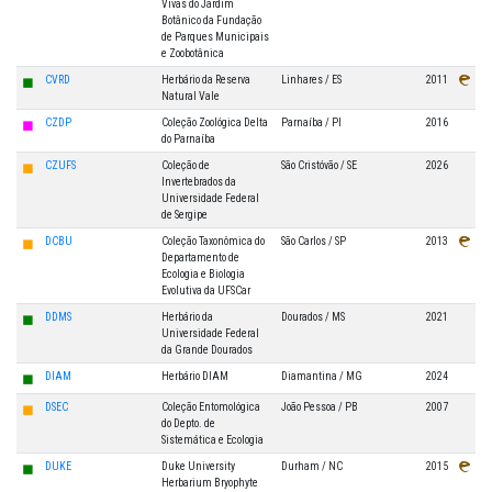
Vivas do Jardim
Botânico da Fundação
de Parques Municipais
e Zoobotânica
◼
CVRD
Herbário da Reserva
Linhares / ES
2011
Natural Vale
◼
CZDP
Coleção Zoológica Delta
Parnaíba / PI
2016
do Parnaíba
◼
CZUFS
Coleção de
São Cristóvão / SE
2026
Invertebrados da
Universidade Federal
de Sergipe
◼
DCBU
Coleção Taxonômica do
São Carlos / SP
2013
Departamento de
Ecologia e Biologia
Evolutiva da UFSCar
◼
DDMS
Herbário da
Dourados / MS
2021
Universidade Federal
da Grande Dourados
◼
DIAM
Herbário DIAM
Diamantina / MG
2024
◼
DSEC
Coleção Entomológica
João Pessoa / PB
2007
do Depto. de
Sistemática e Ecologia
◼
DUKE
Duke University
Durham / NC
2015
Herbarium Bryophyte