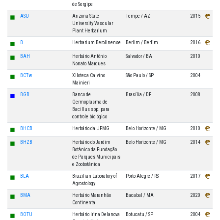
de Sergipe
◼
ASU
Arizona State
Tempe / AZ
2015
University Vascular
Plant Herbarium
◼
B
Herbarium Berolinense
Berlim / Berlim
2016
◼
BAH
Herbário Antônio
Salvador / BA
2010
Nonato Marques
◼
BCTw
Xiloteca Calvino
São Paulo / SP
2004
Mainieri
◼
BGB
Banco de
Brasília / DF
2008
Germoplasma de
Bacillus spp. para
controle biológico
◼
BHCB
Herbário da UFMG
Belo Horizonte / MG
2010
◼
BHZB
Herbário do Jardim
Belo Horizonte / MG
2014
Botânico da Fundação
de Parques Municipais
e Zoobotânica
◼
BLA
Brazilian Laboratory of
Porto Alegre / RS
2017
Agrostology
◼
BMA
Herbário Maranhão
Bacabal / MA
2020
Continental
◼
BOTU
Herbário Irina Delanova
Botucatu / SP
2004