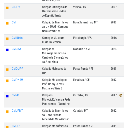
Glomeromycota
◼
CIUFES
Coleção Ictiológica da
Vitória / ES
2007
Universidade Federal
do Espírito Santo
◼
CM
Coleção de Mamíferos
Nova Xavantina / MT
2010
da UNEMAT - Campus
Nova Xavantina
◼
CM-Birds
Carnegie Museum
Pittsburgh / PA
2016
Birds Collection
◼
CMCBA
Coleção de
Manaus / AM
2024
Microorganismos do
Centro de Bionegócios
da Amazônia
◼
CMOUPF
Coleção Moluscos da
Passo Fundo / RS
2019
UPF
◼
CMPHRM
Coleção Malacológica
Fortaleza / CE
2012
Prof. Henry Ramos
Matthews Série B
◼
CMRP
Coleções
Curitiba / PR
2017
Microbiológicas da Rede
Paranaense - Taxonline
◼
CMUFMT
Coleção de Mamíferos
Cuiabá / MT
2012
da Universidade
Federal de Mato Grosso
◼
CMUPF
Coleção Mamíferos da
Passo Fundo / RS
2019