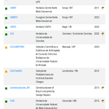
UPF
◼
CNMT
Herbário Centro Norte
Sinop / MT
2011
Mato Grossense
◼
CNMT-F
Fungário Centro Norte
Sinop / MT
2025
Mato-Grossense
◼
CNPO
Herbário CNPO
Bagé / RS
2023
◼
COI
Herbário da
Coimbra / Distrito de Coimbra
2023
Universidade de
Coimbra
◼
COLEARTHRO
Coleções Cientificas e
Macapá / AP
2024
Didáticas de Arthropoda
do Curso de Ciências
Biológicas da
Universidade Federal
do Amapá.
◼
COLFlebIEC
Coleção de
Levilândia / PA
2012
Flebotomíneos do
Instituto Evandro
Chagas
◼
Convolvulaceae_BR
Convolvulaceae of
2015
Brazil compiled by
George Staples
◼
COR
Herbário da
Corumbá / MS
2016
Universidade Federal
de Mato Grosso do Sul,